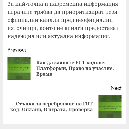
За най-точна и навременна информация
играчите трябва да приоритизират тези
официални канали пред неофициални
източници, които не винаги предоставят
надеждна или актуална информация.
Post
Previous
navigation
Как да заявите FUT кодове:
Pre
Платформи, Право на участие,
pos
Време
Next
Стъпки за осребряване на FUT
Next
код: Онлайн, В играта, Проверка
post: