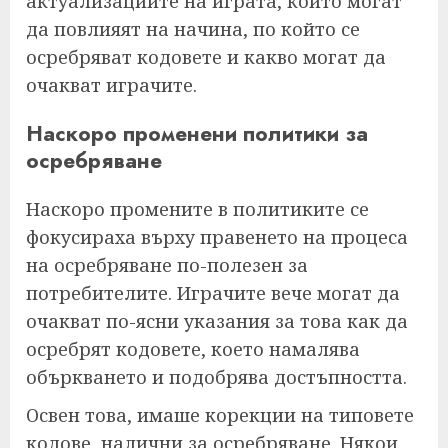
актуализациите на играта, които могат
да повлияят на начина, по който се
осребряват кодовете и какво могат да
очакват играчите.
Наскоро променени политики за
осребряване
Наскоро промените в политиките се
фокусираха върху правенето на процеса
на осребряване по-полезен за
потребителите. Играчите вече могат да
очакват по-ясни указания за това как да
осребрят кодовете, което намалява
объркването и подобрява достъпността.
Освен това, имаше корекции на типовете
кодове, налични за осребряване. Някои