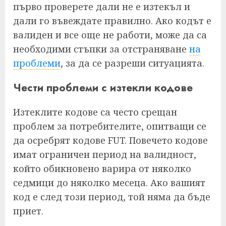
първо проверете дали не е изтекъл и
дали го въвеждате правилно. Ако кодът е
валиден и все още не работи, може да са
необходими стъпки за отстраняване
на
проблеми
, за да се разреши ситуацията.
Чести проблеми с изтекли кодове
Изтеклите кодове са често срещан
проблем за потребителите, опитващи се
да осребрят кодове FUT. Повечето кодове
имат ограничен период на валидност,
който обикновено варира от няколко
седмици до няколко месеца. Ако вашият
код е след този период, той няма да бъде
приет.