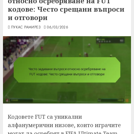
относно осребряване на FUT
кодове: Често срещани въпроси
и отговори
ЛУКАС РАМИРЕЗ
06/03/2026
Кодовете FUT са уникални
алфанумерични низове, които играчите
могат да осребрят в FIFA Ultimate Team