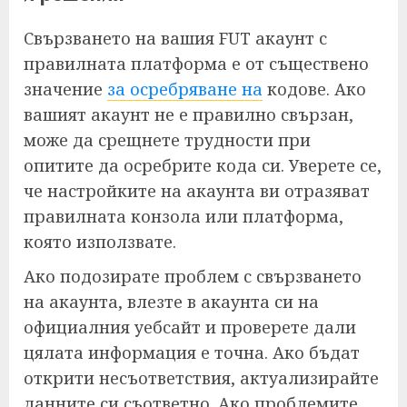
Свързването на вашия FUT акаунт с
правилната платформа е от съществено
значение
за осребряване на
кодове. Ако
вашият акаунт не е правилно свързан,
може да срещнете трудности при
опитите да осребрите кода си. Уверете се,
че настройките на акаунта ви отразяват
правилната конзола или платформа,
която използвате.
Ако подозирате проблем с свързването
на акаунта, влезте в акаунта си на
официалния уебсайт и проверете дали
цялата информация е точна. Ако бъдат
открити несъответствия, актуализирайте
данните си съответно. Ако проблемите