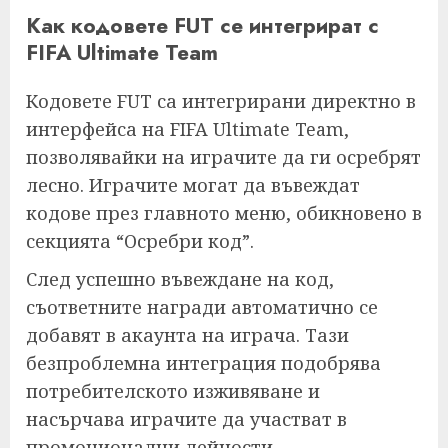
Как кодовете FUT се интегрират с
FIFA Ultimate Team
Кодовете FUT са интегрирани директно в
интерфейса на FIFA Ultimate Team,
позволявайки на играчите да ги осребрят
лесно. Играчите могат да въвеждат
кодове през главното меню, обикновено в
секцията “Осребри код”.
След успешно въвеждане на код,
съответните награди автоматично се
добавят в акаунта на играча. Тази
безпроблемна интеграция подобрява
потребителското изживяване и
насърчава играчите да участват в
промоционални дейности.