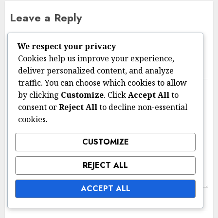
Leave a Reply
Your email address will not be published.
Required
We respect your privacy
fields are marked
*
Cookies help us improve your experience,
Comment
*
deliver personalized content, and analyze
traffic. You can choose which cookies to allow
by clicking
Customize
. Click
Accept All
to
consent or
Reject All
to decline non-essential
cookies.
CUSTOMIZE
REJECT ALL
ACCEPT ALL
Name
*