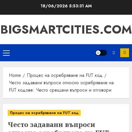
Skip
18/06/2026
5:53:33 AM
to
content
BIGSMARTCITIES.COM
Primary
Menu
Home
Процес на осребряване на FUT код
Често задавани въпроси относно осребряване на
FUT кодове: Често срещани въпроси и отговори
Процес на осребряване на FUT код
Често задавани въпроси