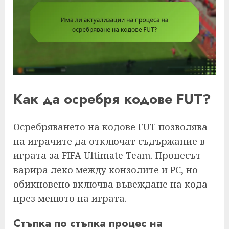
Как да осребря кодове FUT?
Осребряването на кодове FUT позволява
на играчите да отключат съдържание в
играта за FIFA Ultimate Team. Процесът
варира леко между конзолите и PC, но
обикновено включва въвеждане на кода
през менюто на играта.
Стъпка по стъпка процес на