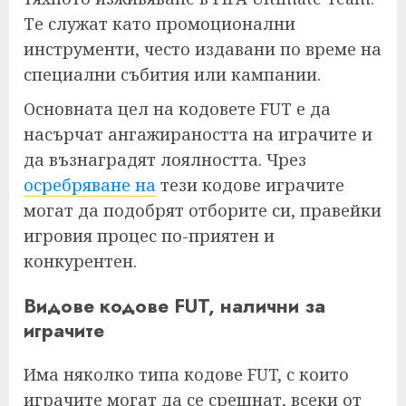
Те служат като промоционални
инструменти, често издавани по време на
специални събития или кампании.
Основната цел на кодовете FUT е да
насърчат ангажираността на играчите и
да възнаградят лоялността. Чрез
осребряване на
тези кодове играчите
могат да подобрят отборите си, правейки
игровия процес по-приятен и
конкурентен.
Видове кодове FUT, налични за
играчите
Има няколко типа кодове FUT, с които
играчите могат да се срещнат, всеки от