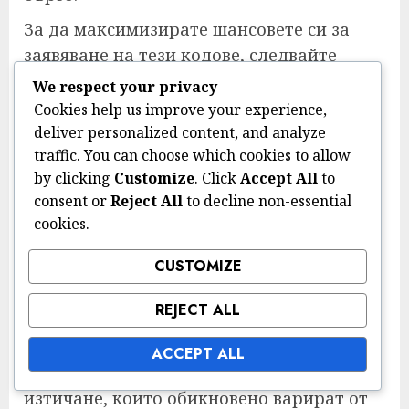
За да максимизирате шансовете си за
заявяване на тези кодове, следвайте
съответните социални медийни акаунти,
We respect your privacy
присъединете се към общностни форуми
Cookies help us improve your experience,
и се абонирайте за бюлетини, които
deliver personalized content, and analyze
traffic. You can choose which cookies to allow
предоставят актуализации относно
by clicking
Customize
. Click
Accept All
to
предстоящи събития и издания на
consent or
Reject All
to decline non-essential
кодове.
cookies.
Времеви съображения за заявяване
CUSTOMIZE
на кодове
REJECT ALL
Времето е от съществено значение,
когато става въпрос за заявяване на
ACCEPT ALL
кодове FUT. Много кодове имат дати на
изтичане, които обикновено варират от