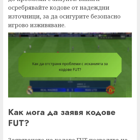
осребрявайте кодове от надеждни
източници, за да осигурите безопасно
игрово изживяване.
Как мога да заявя кодове
FUT?
Заявяването на кодове FUT позволява на