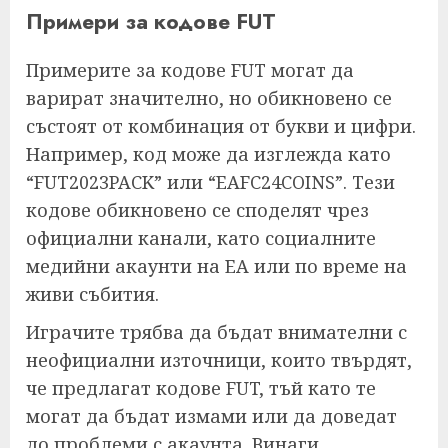
Примери за кодове FUT
Примерите за кодове FUT могат да
варират значително, но обикновено се
състоят от комбинация от букви и цифри.
Например, код може да изглежда като
“FUT2023PACK” или “EAFC24COINS”. Тези
кодове обикновено се споделят чрез
официални канали, като социалните
медийни акаунти на EA или по време на
живи събития.
Играчите трябва да бъдат внимателни с
неофициални източници, които твърдят,
че предлагат кодове FUT, тъй като те
могат да бъдат измами или да доведат
до проблеми с акаунта. Винаги