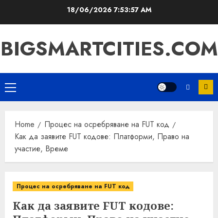
Skip
18/06/2026
7:53:58 AM
to
content
BIGSMARTCITIES.COM
Primary
Menu
Home
Процес на осребряване на FUT код
Как да заявите FUT кодове: Платформи, Право на
участие, Време
Процес на осребряване на FUT код
Как да заявите FUT кодове: