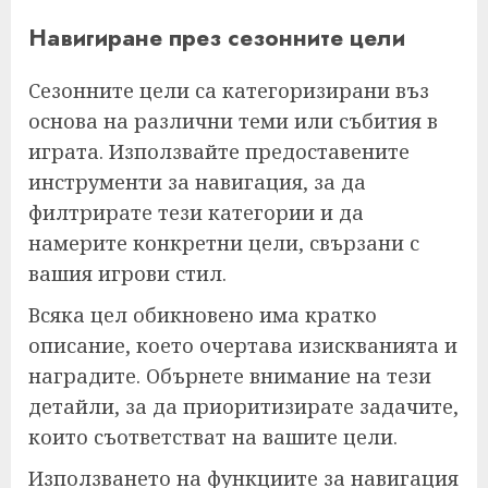
Навигиране през сезонните цели
Сезонните цели са категоризирани въз
основа на различни теми или събития в
играта. Използвайте предоставените
инструменти за навигация, за да
филтрирате тези категории и да
намерите конкретни цели, свързани с
вашия игрови стил.
Всяка цел обикновено има кратко
описание, което очертава изискванията и
наградите. Обърнете внимание на тези
детайли, за да приоритизирате задачите,
които съответстват на вашите цели.
Използването на функциите за навигация