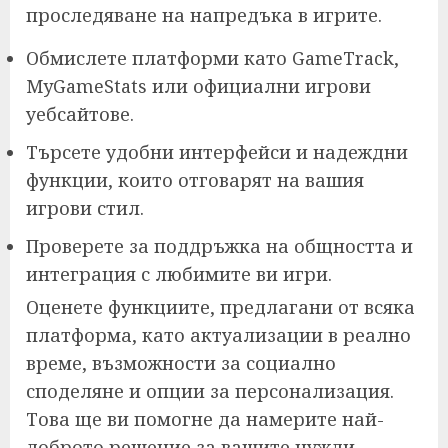
проследяване на напредъка в игрите.
Обмислете платформи като GameTrack,
MyGameStats или официални игрови
уебсайтове.
Търсете удобни интерфейси и надеждни
функции, които отговарят на вашия
игрови стил.
Проверете за поддръжка на общността и
интеграция с любимите ви игри.
Оценете функциите, предлагани от всяка
платформа, като актуализации в реално
време, възможности за социално
споделяне и опции за персонализация.
Това ще ви помогне да намерите най-
доброто решение за вашите нужди.