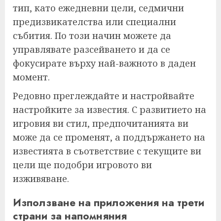
тип, като ежедневни цели, седмични
предизвикателства или специални
събития. По този начин можете да
управлявате разсейването и да се
фокусирате върху най-важното в даден
момент.
Редовно преглеждайте и настройвайте
настройките за известия. С развитието на
игровия ви стил, предпочитанията ви
може да се променят, а поддържането на
известията в съответствие с текущите ви
цели ще подобри игровото ви
изживяване.
Използване на приложения на трети
страни за напомняния