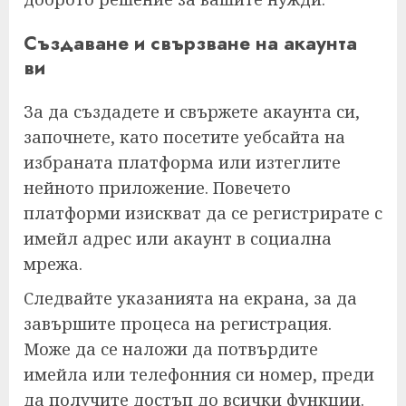
Създаване и свързване на акаунта
ви
За да създадете и свържете акаунта си,
започнете, като посетите уебсайта на
избраната платформа или изтеглите
нейното приложение. Повечето
платформи изискват да се регистрирате с
имейл адрес или акаунт в социална
мрежа.
Следвайте указанията на екрана, за да
завършите процеса на регистрация.
Може да се наложи да потвърдите
имейла или телефонния си номер, преди
да получите достъп до всички функции.