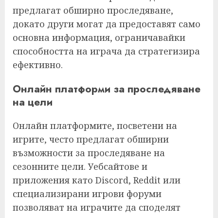
предлагат обширно проследяване,
докато други могат да предоставят само
основна информация, ограничавайки
способността на играча да стратегизира
ефективно.
Онлайн платформи за проследяване
на цели
Онлайн платформите, посветени на
игрите, често предлагат обширни
възможности за проследяване на
сезонните цели. Уебсайтове и
приложения като Discord, Reddit или
специализирани игрови форуми
позволяват на играчите да споделят