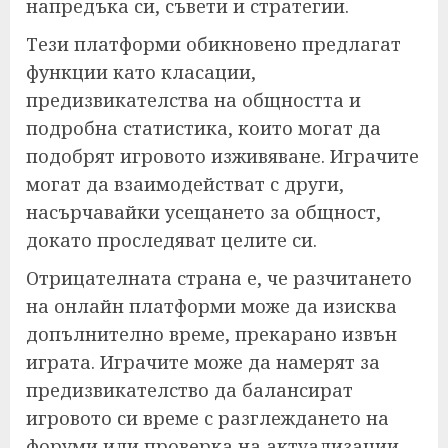
напредъка си, съвети и стратегии.
Тези платформи обикновено предлагат
функции като класации,
предизвикателства на общността и
подробна статистика, които могат да
подобрят игровото изживяване. Играчите
могат да взаимодействат с други,
насърчавайки усещането за общност,
докато проследяват целите си.
Отрицателната страна е, че разчитането
на онлайн платформи може да изисква
допълнително време, прекарано извън
играта. Играчите може да намерят за
предизвикателство да балансират
игровото си време с разглеждането на
форуми или проверка на актуализации,