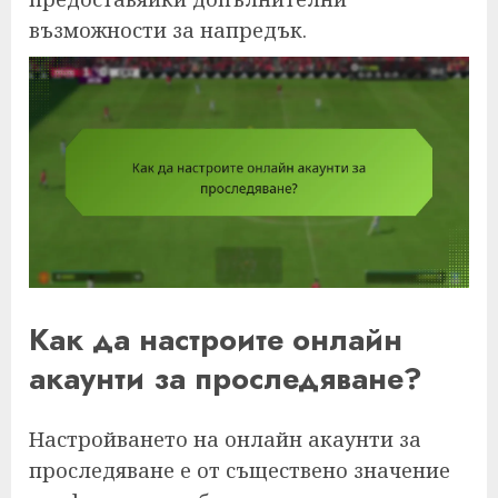
възможности за напредък.
Как да настроите онлайн
акаунти за проследяване?
Настройването на онлайн акаунти за
проследяване е от съществено значение