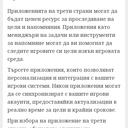
Приложенията на трети страни могат да
бъдат ценен ресурс за проследяване на
цели и напомняния. Приложения като
мениджъри на задачи или инструменти
за напомняне могат да ви помогнат да
следите игровите си цели извън игровата
среда.
Търсете приложения, които позволяват
персонализация и интеграция с вашите
игрови системи. Някои приложения могат
да се синхронизират с вашите игрови
акаунти, предоставяйки актуализации в
реално време за цели и крайни срокове.
При избора на приложение на трети