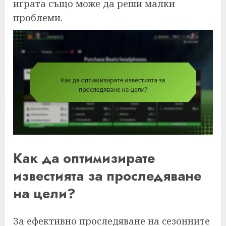
играта също може да реши малки
проблеми.
Как да оптимизирате
известията за проследяване
на цели?
За ефективно проследяване на сезонните