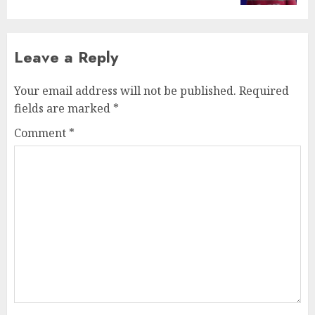
Leave a Reply
Your email address will not be published.
Required
fields are marked
*
Comment
*