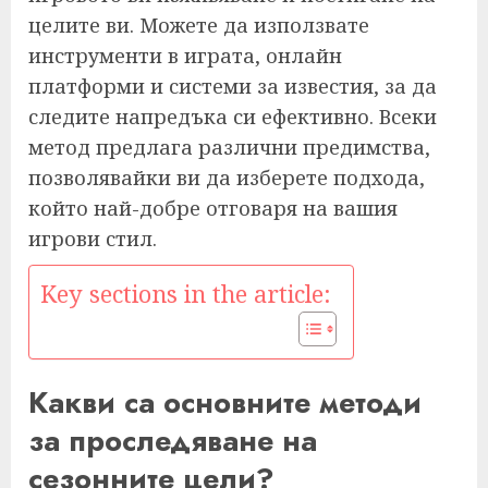
целите ви. Можете да използвате
инструменти в играта, онлайн
платформи и системи за известия, за да
следите напредъка си ефективно. Всеки
метод предлага различни предимства,
позволявайки ви да изберете подхода,
който най-добре отговаря на вашия
игрови стил.
Key sections in the article:
Какви са основните методи
за проследяване на
сезонните цели?