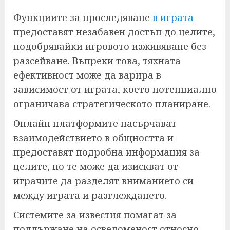
Функциите за проследяване
в играта
предоставят незабавен достъп до целите,
подобрявайки игровото изживяване без
разсейване. Въпреки това, тяхната
ефективност може да варира в
зависимост от играта, което потенциално
ограничава стратегическото планиране.
Онлайн платформите насърчават
взаимодействието в общността и
предоставят подробна информация за
целите, но те може да изискват от
играчите да разделят вниманието си
между играта и разглеждането.
Системите за известия помагат за
поддържане на осведоменост относно