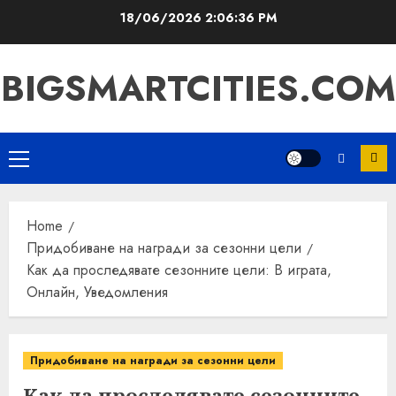
Skip
18/06/2026
2:06:37 PM
to
content
BIGSMARTCITIES.COM
Primary
Menu
Home
Придобиване на награди за сезонни цели
Как да проследявате сезонните цели: В играта,
Онлайн, Уведомления
Придобиване на награди за сезонни цели
Как да проследявате сезонните