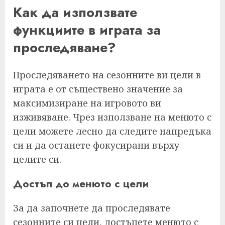
Как да използвате
функциите в играта за
проследяване?
Проследяването на сезонните ви цели в
играта е от съществено значение за
максимизиране на игровото ви
изживяване. Чрез използване на менюто с
цели можете лесно да следите напредъка
си и да останете фокусирани върху
целите си.
Достъп до менюто с цели
За да започнете да проследявате
сезонните си цели, достъпете менюто с