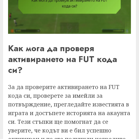
Как мога да проверя
активирането на FUT кода
си?
За да проверите активирането на FUT
кода си, проверете за имейли за
потвърждение, прегледайте известията в
играта и достъпете историята на акаунта
си. Тези стъпки ще помогнат да се
уверите, че кодът ви е бил успешно
активиран и че сте получили наградите