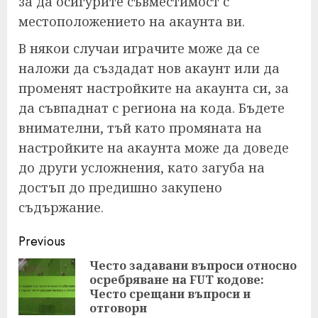
за да осигурите съвместимост с
местоположението на акаунта ви.
В някои случаи играчите може да се
наложи да създадат нов акаунт или да
променят настройките на акаунта си, за
да съвпаднат с региона на кода. Бъдете
внимателни, тъй като промяната на
настройките на акаунта може да доведе
до други усложнения, като загуба на
достъп до предишно закупено
съдържание.
Post
Previous
navigation
Често задавани въпроси относно
осребряване на FUT кодове:
Pre
Често срещани въпроси и
pos
отговори