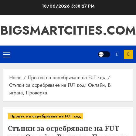
Skip
18/06/2026
5:38:28 PM
to
content
BIGSMARTCITIES.COM
Primary
Menu
Home
Процес на осребряване на FUT код
Стъпки за осребряване на FUT код: Онлайн, В
играта, Проверка
Процес на осребряване на FUT код
Стъпки за осребряване на FUT