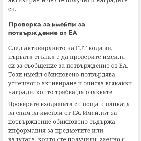
си.
Проверка за имейли за
потвърждение от EA
След активирането на FUT кода ви,
първата стъпка е да проверите имейла
си за съобщение за потвърждение от EA.
Този имейл обикновено потвърдява
успешното активиране и описва всякакви
награди, които трябва да очаквате.
Проверете входящата си поща и папката
за спам за имейли от EA. Имейлът за
потвърждение обикновено съдържа
информация за предметите или
валутата, които сте получили, заедно с