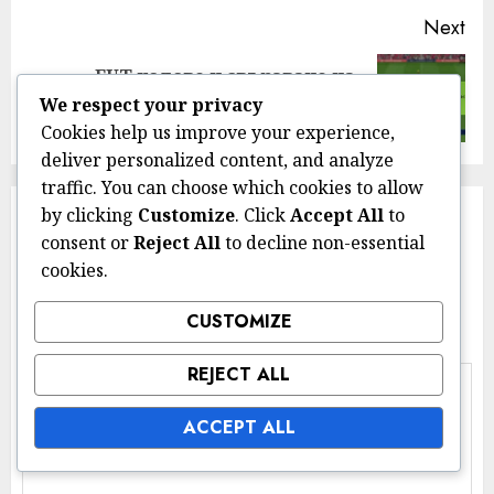
Next
FUT кодове и свързване на
Next
акаунти: Процес, ползи,
We respect your privacy
post:
сигурност
Cookies help us improve your experience,
deliver personalized content, and analyze
traffic. You can choose which cookies to allow
by clicking
Customize
. Click
Accept All
to
Leave a Reply
consent or
Reject All
to decline non-essential
cookies.
Your email address will not be published.
Required
fields are marked
*
CUSTOMIZE
Comment
*
REJECT ALL
ACCEPT ALL