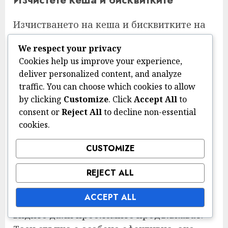
Изчистването на кеша и бисквитките на
браузъра ви може да реши много
We respect your privacy
проблеми, свързани с зареждането и
Cookies help us improve your experience,
производителността. Този процес
deliver personalized content, and analyze
премахва стари данни, които могат да
traffic. You can choose which cookies to allow
пречат на функционалността на играта.
by clicking
Customize
. Click
Accept All
to
Навигирайте до настройките на
consent or
Reject All
to decline non-essential
браузъра си и потърсете опцията за
cookies.
изчистване на данни за сърфиране, като
CUSTOMIZE
се уверите, че сте избрали кеша и
бисквитките.
REJECT ALL
След изчистването, рестартирайте
ACCEPT ALL
браузъра или приложението, за да
видите дали проблемите продължават.