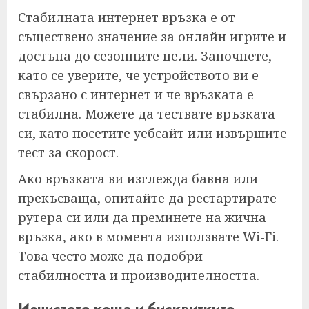
Стабилната интернет връзка е от
съществено значение за онлайн игрите и
достъпа до сезонните цели. Започнете,
като се уверите, че устройството ви е
свързано с интернет и че връзката е
стабилна. Можете да тествате връзката
си, като посетите уебсайт или извършите
тест за скорост.
Ако връзката ви изглежда бавна или
прекъсваща, опитайте да рестартирате
рутера си или да преминете на жична
връзка, ако в момента използвате Wi-Fi.
Това често може да подобри
стабилността и производителността.
Изчистете кеша и бисквитките