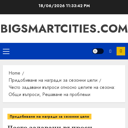
Skip
18/06/2026
11:33:43 PM
to
content
BIGSMARTCITIES.COM
Primary
Menu
Home
Придобиване на награди за сезонни цели
Често задавани въпроси относно целите на сезона:
Общи въпроси, Решаване на проблеми
Придобиване на награди за сезонни цели
Често задавани въпроси