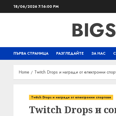
Skip
18/06/2026
7:16:01 PM
to
content
BIG
ПЪРВА СТРАНИЦА
РАЗГЛЕДАЙТЕ
ЗА НАС
С
Home
Twitch Drops и награди от електронни спор
Twitch Drops и награди от електронни спортове
Twitch Drops и с