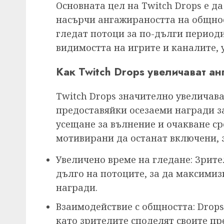
Основната цел на Twitch Drops е д
насърчи ангажираността на общнос
гледат потоци за по-дълги периоди
видимостта на игрите и каналите, 
Как Twitch Drops увеличават ан
Twitch Drops значително увеличав
предоставяйки осезаеми награди за
усещане за вълнение и очакване сре
мотивирани да останат включени, з
Увеличено време на гледане: Зрите
дълго на потоците, за да максимиз
награди.
Взаимодействие с общността: Drops 
като зрителите споделят своите пр