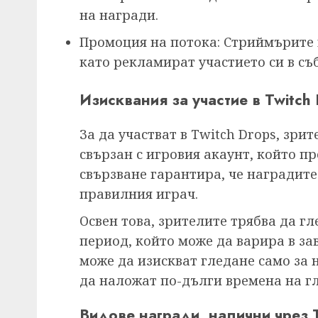
на награди.
Промоция на потока: Стриймърите 
като рекламират участието си в съб
Изисквания за участие в Twitch
За да участват в Twitch Drops, зрит
свързан с игровия акаунт, който п
свързване гарантира, че наградит
правилния играч.
Освен това, зрителите трябва да г
период, който може да варира в за
може да изискват гледане само за 
да наложат по-дълги времена на г
Видове награди, налични чрез 