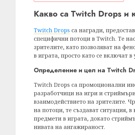
Какво са Twitch Drops и 
Twitch Drops
са награди, предостав
специфични потоци в Twitch. Те н
зрителите, като позволяват на фен
в играта, просто като се включат в
Определение и цел на Twitch D
Twitch Drops са промоционални ин
разработчици на игри и стриймъри,
взаимодействието на зрителите. Чр
на потоци, те създават ситуация, в
предмети в играта, докато стриймъ
нивата на ангажираност.