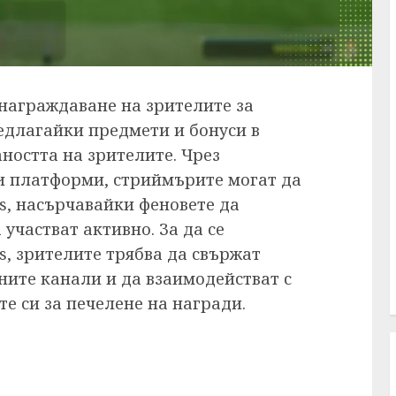
 награждаване на зрителите за
едлагайки предмети и бонуси в
ността на зрителите. Чрез
и платформи, стриймърите могат да
s, насърчавайки феновете да
участват активно. За да се
s, зрителите трябва да свържат
тните канали и да взаимодействат с
те си за печелене на награди.