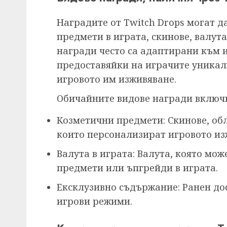
Наградите от Twitch Drops могат 
предмети в играта, скинове, валут
награди често са адаптирани към и
предоставяйки на играчите уникал
игровото им изживяване.
Обичайните видове награди включв
Козметични предмети: Скинове, об
които персонализират игровото из
Валута в играта: Валута, която мож
предмети или ъпгрейди в играта.
Ексклузивно съдържание: Ранен до
игрови режими.