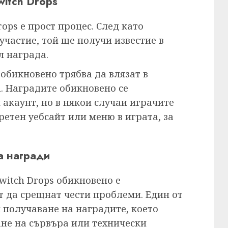
witch Drops
ops е прост процес. След като
участие, той ще получи известие в
л награда.
 обикновено трябва да влязат в
h. Наградите обикновено се
акаунт, но в някои случаи играчите
ретен уебсайт или меню в играта, за
а награди
witch Drops обикновено е
т да срещнат чести проблеми. Един от
 получаване на наградите, което
ане на сървъра или технически