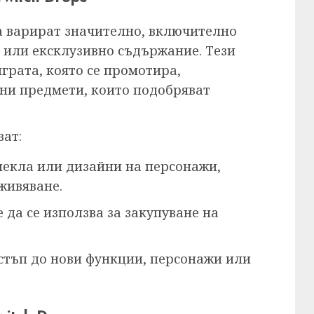
да варират значително, включително
а или ексклузивно съдържание. Тези
грата, която се промотира,
ни предмети, които подобряват
ат:
лекла или дизайни на персонажи,
живяване.
е да се използва за закупуване на
стъп до нови функции, персонажи или