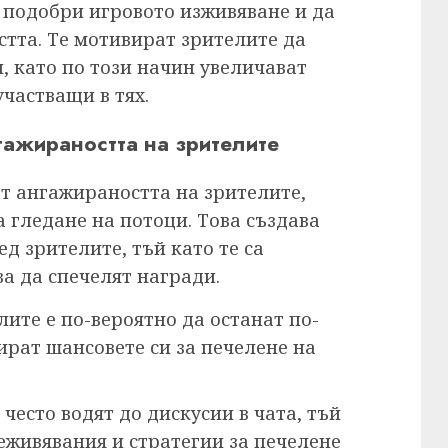
а подобри игровото изживяване и да
тта. Те мотивират зрителите да
, като по този начин увеличават
участващи в тях.
гажираността на зрителите
ат ангажираността на зрителите,
 гледане на потоци. Това създава
д зрителите, тъй като те са
а да спечелят награди.
лите е по-вероятно да останат по-
ират шансовете си за печелене на
често водят до дискусии в чата, тъй
еживявания и стратегии за печелене