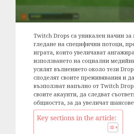
Twitch Drops са уникален начин за
гледане на специфични потоци, пр
играта, които увеличават ангажира
използването на социални медийн
усилят вълнението около тези Drop
споделят своите преживявания и да 
възползват напълно от Twitch Drop
своите акаунти, да следват съотве
общността, за да увеличат шансове
Key sections in the article: