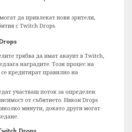
могат да привлекат нови зрители,
ития с Twitch Drops.
 Drops
елите трябва да имат акаунт в Twitch,
редлага наградите. Този процес на
е се кредитират правилно на
ледат участващ поток за определен
висимост от събитието. Някои Drops
няколко минути, докато други могат
ледане.
Twitch Drops