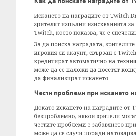
Как да поискате наградите от T
Искането на наградите от Twitch Dr
зрителят изпълни изискванията за 
Twitch, което показва, че е спечели
За да поиска наградата, зрителите
игровия си акаунт, свързан с Twitc
кредитират автоматично на техния 
може да се наложи да посетят конк
да финализират искането.
Чести проблеми при искането н
Докато искането на наградите от T
безпроблемно, някои зрители мога
честите проблеми е забавянето при
може да се случи поради натоварв