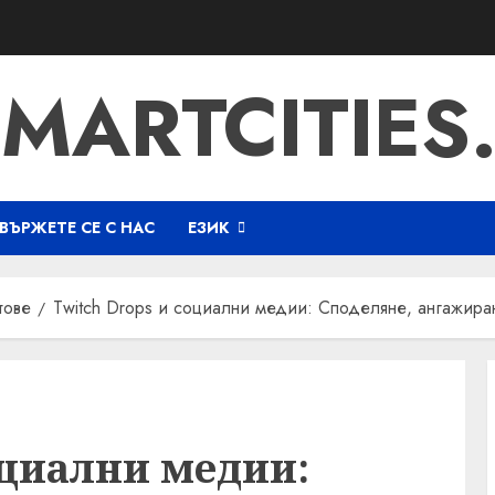
SMARTCITIES
ВЪРЖЕТЕ СЕ С НАС
ЕЗИК
тове
Twitch Drops и социални медии: Споделяне, ангажира
оциални медии: