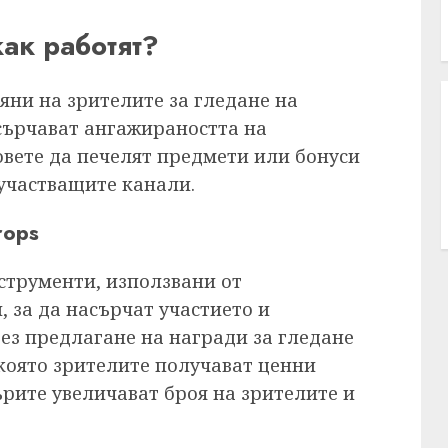
как работят?
яни на зрителите за гледане на
асърчават ангажираността на
овете да печелят предмети или бонуси
 участващите канали.
rops
струменти, използвани от
 за да насърчат участието и
ез предлагане на награди за гледане
 която зрителите получават ценни
рите увеличават броя на зрителите и