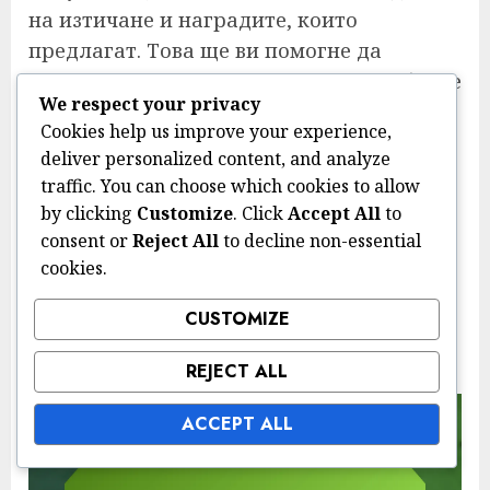
на изтичане и наградите, които
предлагат. Това ще ви помогне да
приоритизирате кои кодове да осребрите
We respect your privacy
първо, в зависимост от тяхната стойност
Cookies help us improve your experience,
и наличност.
deliver personalized content, and analyze
Накрая, редовно проверявайте форумите
traffic. You can choose which cookies to allow
на общността или социалните медии за
by clicking
Customize
. Click
Accept All
to
consent or
Reject All
to decline non-essential
нови кодове, споделени от EA или други
cookies.
играчи. Взаимодействието с общността
може да доведе до открития на
CUSTOMIZE
ексклузивни кодове, които подобряват
вашето изживяване в Ultimate Team.
REJECT ALL
ACCEPT ALL