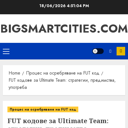
Skip
18/06/2026
4:51:05 PM
to
content
BIGSMARTCITIES.COM
Primary
Menu
Home
Процес на осребряване на FUT код
FUT кодове за Ultimate Team: стратегии, предимства,
употреба
Процес на осребряване на FUT код
FUT кодове за Ultimate Team: