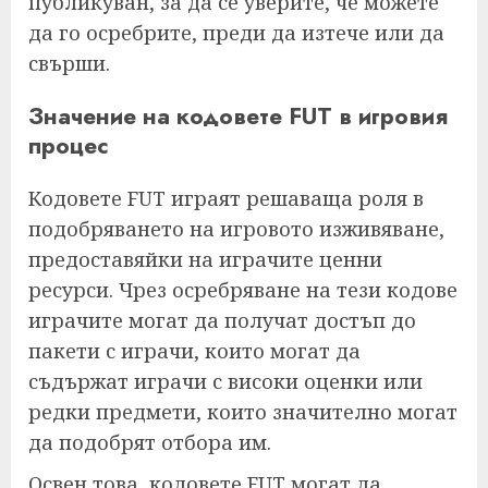
публикуван, за да се уверите, че можете
да го осребрите, преди да изтече или да
свърши.
Значение на кодовете FUT в игровия
процес
Кодовете FUT играят решаваща роля в
подобряването на игровото изживяване,
предоставяйки на играчите ценни
ресурси. Чрез осребряване на тези кодове
играчите могат да получат достъп до
пакети с играчи, които могат да
съдържат играчи с високи оценки или
редки предмети, които значително могат
да подобрят отбора им.
Освен това, кодовете FUT могат да